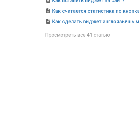
Как вставить виджет на сайт?
Как считается статистика по кнопк
Как сделать виджет англоязычны
Просмотреть все
41
статью