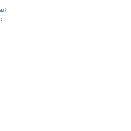
ам?
м?