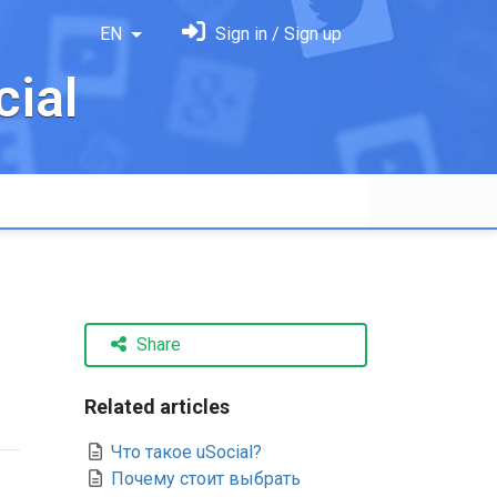
EN
Sign in / Sign up
ial
Share
Related articles
Что такое uSocial?
Почему стоит выбрать