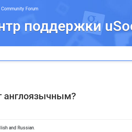
Community Forum
нтр поддержки uSoc
т англоязычным?
lish and Russian.