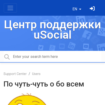
EN
Центр поддержки
uSocial
Support Center
Users
По чуть-чуть о бо всем